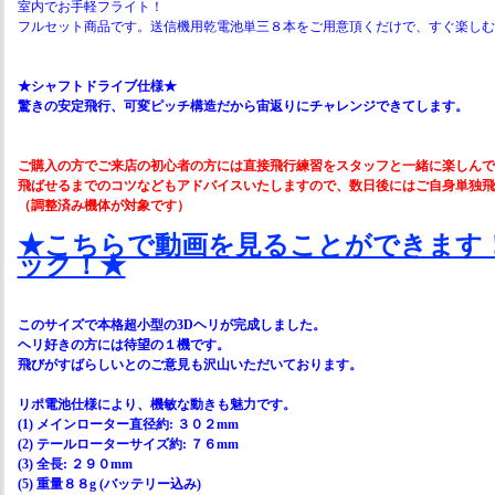
室内でお手軽フライト！
フルセット商品です。送信機用乾電池単三８本をご用意頂くだけで、すぐ楽しむ
★シャフトドライブ仕様★
驚きの安定飛行、可変ピッチ構造だから宙返りにチャレンジできてします。
ご購入の方でご来店の初心者の方には直接飛行練習をスタッフと一緒に楽しんで
飛ばせるまでのコツなどもアドバイスいたしますので、数日後にはご自身単独飛
（調整済み機体が対象です）
★こちらで動画を見ることができます
ック！★
このサイズで本格超小型の3Dヘリが完成しました。
ヘリ好きの方には待望の１機です。
飛びがすばらしいとのご意見も沢山いただいております。
リポ電池仕様により、機敏な動きも魅力です。
(1) メインローター直径約: ３０２mm
(2) テールローターサイズ約: ７６mm
(3) 全長: ２９０mm
(5) 重量８８g (バッテリー込み)