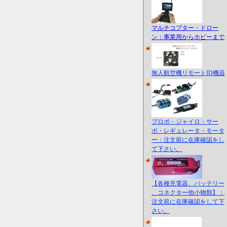
マルチコプター・ドロー
ン：事業用からホビーまで
無人航空機リモートID機器
プロポ・ジャイロ・サー
ボ・レギュレータ・モータ
ー：注文前に在庫確認をし
て下さい。
【各種充電器、バッテリー
、コネクター他小物類】：
注文前に在庫確認をして下
さい。