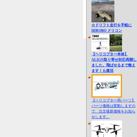
☆ドリフト走行を手軽に
HIROBO ドリコン
【ヘリコプター本体】
ALIGN取り寄せ対応再開し
ました。飛ばせるまで教え
ます！も復活
【ヘリコプター用パーツ】
パーツ価格は変動しますの
で、注文後新価格をお知ら
せします。