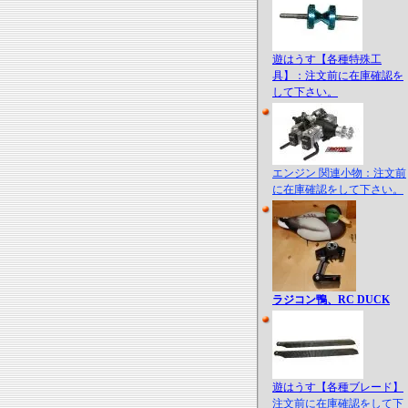
遊はうす【各種特殊工
具】：注文前に在庫確認を
して下さい。
エンジン 関連小物：注文前
に在庫確認をして下さい。
ラジコン鴨、RC DUCK
遊はうす【各種ブレード】
注文前に在庫確認をして下