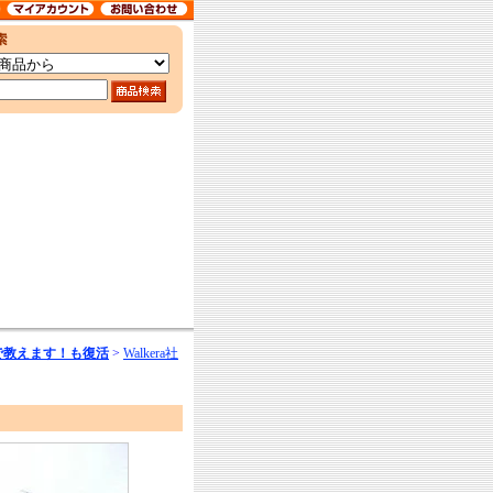
で教えます！も復活
>
Walkera社