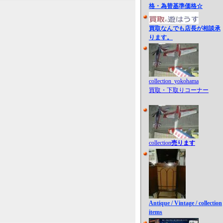
格・為替基準価格☆
買取なんでも店長が相談承
ります。
collection_yokohama
買取・下取りコーナー
collection
売ります
Antique / Vintage / collection
items