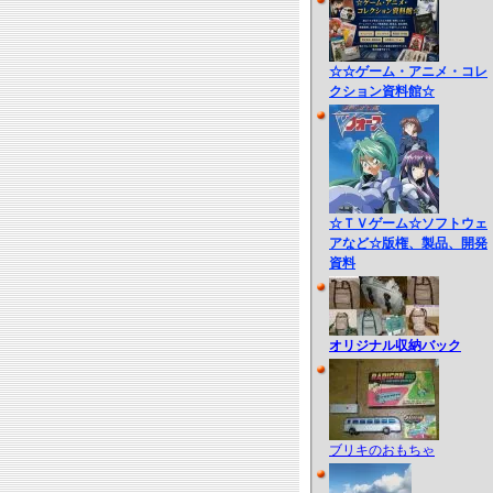
☆☆ゲーム・アニメ・コレ
クション資料館☆
☆ＴＶゲーム☆ソフトウェ
アなど☆版権、製品、開発
資料
オリジナル収納バック
ブリキのおもちゃ