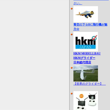
さい。
青空の下☆RC飛行機が魅
力☆
HKM MODELLBAU
HKMグライダー
日本総代理店
【世界のグライダー】