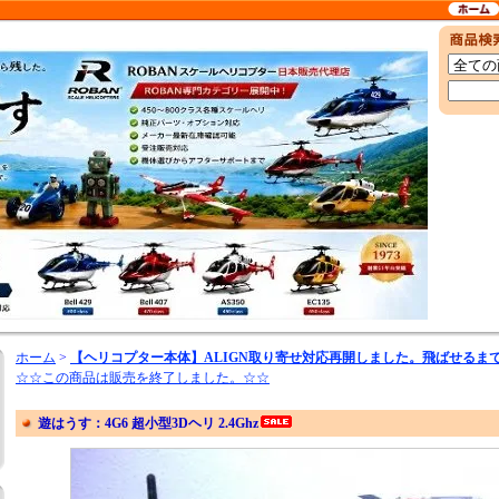
ホーム
>
【ヘリコプター本体】ALIGN取り寄せ対応再開しました。飛ばせるま
☆☆この商品は販売を終了しました。☆☆
遊はうす：4G6 超小型3Dヘリ 2.4Ghz