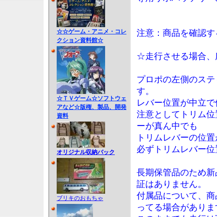
☆☆ゲーム・アニメ・コレ
注意：商品を確認す
クション資料館☆
☆走行させる場合、
プロポの左側のステ
す。
☆ＴＶゲーム☆ソフトウェ
レバー位置が中立で
アなど☆版権、製品、開発
注意としてトリム位
資料
ーが真ん中でも
トリムレバーの位置
必ずトリムレバー位
オリジナル収納バック
長期保管品のため新
証はありません。
付属品について、商
ブリキのおもちゃ
ってる場合がありま