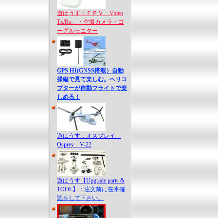
遊はうす：ＦＰＶ Video
Tx/Rx、・空撮カメラ・ゴ
ーグルモニター
GPS H1(GNSS搭載）自動
操縦で見て楽しむ。ヘリコ
プターが自動フライトで楽
しめる！
遊はうす：オスプレイ
Osprey V-22
遊はうす【Upgrade parts &
TOOL】
：注文前に在庫確
認をして下さい。