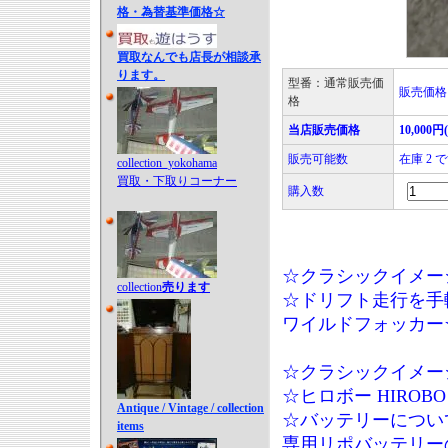
格・為替基準価格☆
買取なんでも店長が相談承
ります。
型番：通常販売価
販売価格￥
格
当店販売価格
10,000円
販売可能数
在庫 2 
collection_yokohama
買取・下取りコーナー
購入数
☆クラシックイメー
collection
売ります
☆ドリフト走行を手軽
ワイルドフォッカー
☆クラシックイメー
☆ヒロボー HIROBO 
Antique / Vintage / collection
☆バッテリーについ
items
専用リポバッテリー