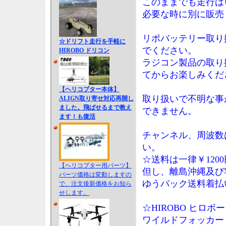
このままでも走行は
必要な時に別に販売
リポバッテリー取り
☆ドリフト走行を手軽に
でください。
HIROBO ドリコン
ラジコン製品の取り
てからお楽しみくだ
【ヘリコプター本体】
取り扱いで不明な事
ALIGN取り寄せ対応再開し
ました。飛ばせるまで教え
できません。
ます！も復活
チャンネル、周波数
い。
☆送料は一律￥120
【ヘリコプター用パーツ】
但し、離島沖縄及び
パーツ価格は変動しますの
ゆうパック送料着払
で、注文後新価格をお知ら
せします。
☆HIROBO ヒロボー DR
ワイルドフォッカー ド