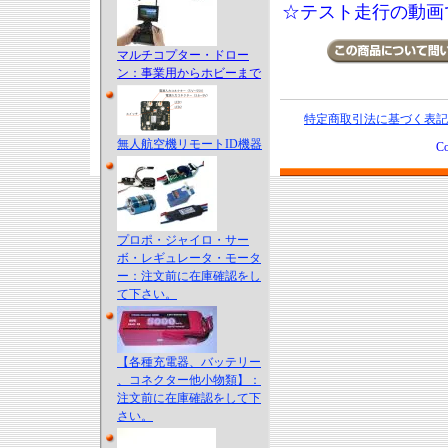
☆テスト走行の動画
マルチコプター・ドロー
ン：事業用からホビーまで
特定商取引法に基づく表記
無人航空機リモートID機器
Co
プロポ・ジャイロ・サー
ボ・レギュレータ・モータ
ー：注文前に在庫確認をし
て下さい。
【各種充電器、バッテリー
、コネクター他小物類】：
注文前に在庫確認をして下
さい。