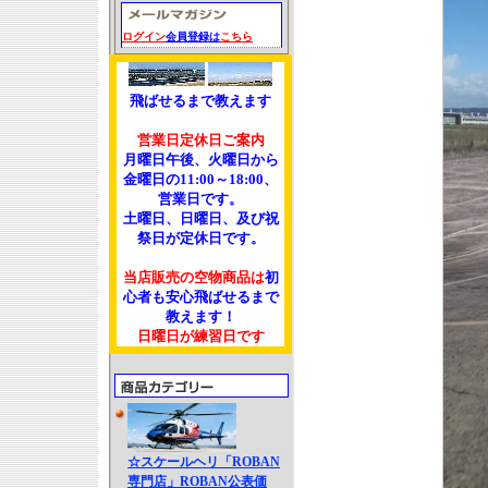
ログイン
会員登録は
こちら
飛ばせるまで教えます
営業日定休日ご案内
月曜日午後、火曜日から
金曜日の11:00～18:00、
営業日です。
土曜日、日曜日、及び祝
祭日が定休日です。
当店販売の空物商品は
初
心者も安心飛ばせるまで
教えます！
日曜日が練習日です
☆スケールヘリ「ROBAN
専門店」ROBAN公表価