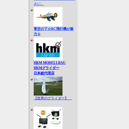
さい。
青空の下☆RC飛行機が魅
力☆
HKM MODELLBAU
HKMグライダー
日本総代理店
【世界のグライダー】