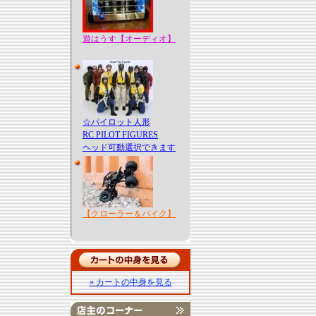
遊はうす【オーディオ】
☆パイロット人形
RC PILOT FIGURES
ヘッド可動選択できます
【クローラー＆バイク】
» カートの中身を見る