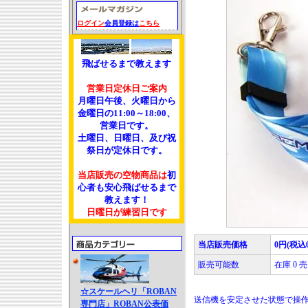
ログイン
会員登録は
こちら
飛ばせるまで教えます
営業日定休日ご案内
月曜日午後、火曜日から
金曜日の11:00～18:00、
営業日です。
土曜日、日曜日、及び祝
祭日が定休日です。
当店販売の空物商品は
初
心者も安心飛ばせるまで
教えます！
日曜日が練習日です
当店販売価格
0円(税込
販売可能数
在庫 0
☆スケールヘリ「ROBAN
送信機を安定させた状態で操
専門店」ROBAN公表価